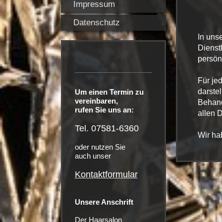
Impressum
Datenschutz
In uns
Dienst
persön
Für je
darste
Um einen Termin zu
vereinbaren,
Behand
rufen Sie uns an:
allen D
Tel. 07581-6360
Wir ha
oder nutzen Sie
auch unser
Kontaktformular
Unsere Anschrift
Der Haarsalon