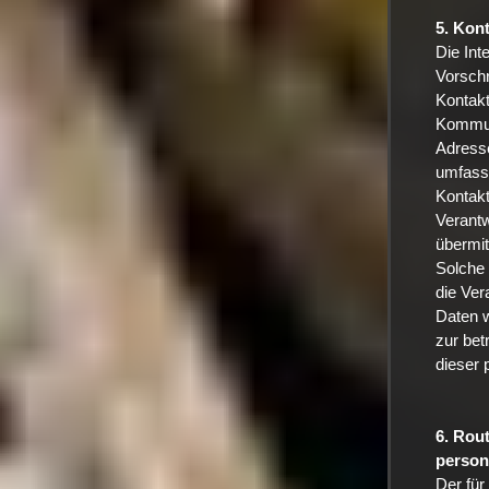
5. Kont
Die Int
Vorschr
Kontak
Kommuni
Adresse
umfasst
Kontakt
Verantw
übermit
Solche 
die Ver
Daten 
zur bet
dieser 
6. Rou
person
Der für