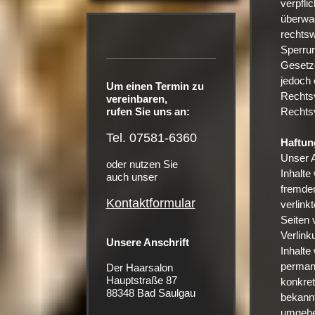
verpfli
überwac
rechtsw
Sperrun
Gesetze
jedoch 
Um einen Termin zu
Rechts
vereinbaren,
Rechtsv
rufen Sie uns an:
Tel. 07581-6360
Haftun
Unser A
oder nutzen Sie
Inhalte
auch unser
fremden
Kontaktformular
verlink
Seiten 
Verlink
Unsere Anschrift
Inhalte
permane
Der Haarsalon
Hauptstraße 87
konkret
88348 Bad Saulgau
bekannt
umgehe