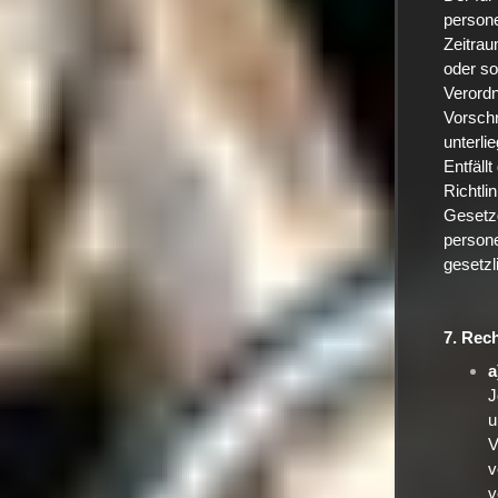
persone
Zeitrau
oder so
Verord
Vorschr
unterli
Entfäll
Richtli
Gesetzg
person
gesetzl
7. Rec
a
J
u
V
v
v