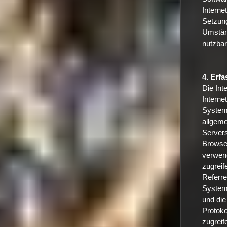
Interne
Setzung
Umständ
nutzbar
4. Erf
Die Int
Interne
System 
allgeme
Servers
Browse
verwend
zugreif
Referre
System 
und die 
Protoko
zugreif