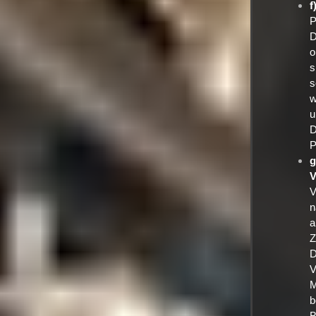
f
P
D
o
s
s
w
u
D
P
g
V
V
n
a
Z
D
V
M
b
B