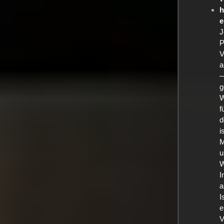
h
e
J
P
V
a
—
g
W
f
d
i
M
u
W
I
a
I
e
V