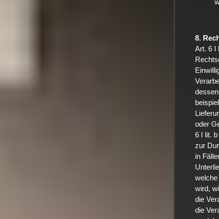
w
8. Rec
Art. 6 
Rechtsg
Einwill
Verarbe
dessen 
beispie
Lieferu
oder Ge
6 I lit
zur Dur
in Fäll
Unterli
welche 
wird, w
die Ver
die Ver