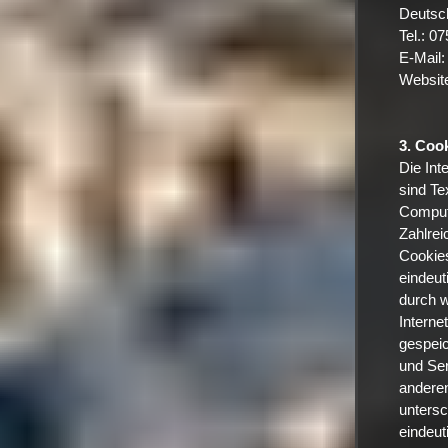
Deutsc
Tel.: 0
E-Mail:
Websit
3. Coo
Die Int
sind Te
Comput
Zahlrei
Cookies
eindeut
durch w
Interne
gespeic
und Ser
anderen
untersc
eindeut