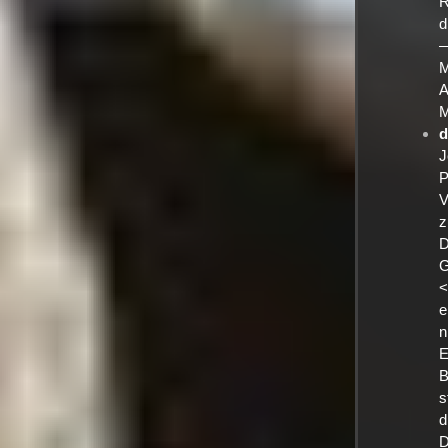
R
d
—
M
A
M
d
J
P
V
z
D
G
<
e
n
E
B
s
d
D