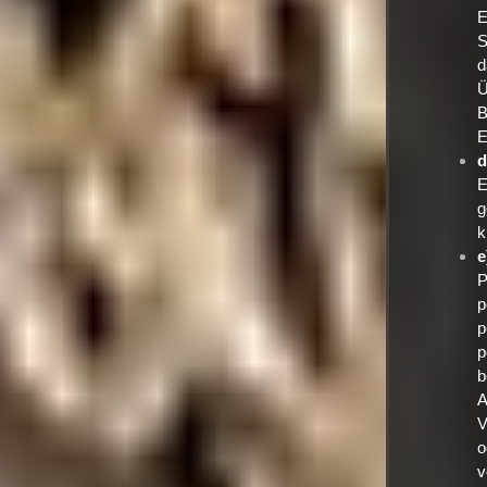
E
S
d
Ü
B
E
d
E
g
k
e
P
p
p
p
b
A
V
o
v