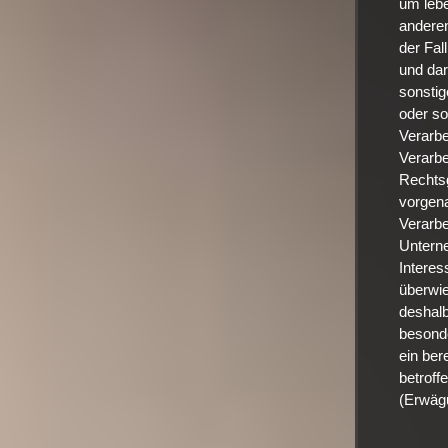
um lebe
anderen
der Fal
und dar
sonstig
oder so
Verarbe
Verarbe
Rechtsg
vorgena
Verarbe
Unterne
Interes
überwie
deshalb
besonde
ein ber
betroff
(Erwäg