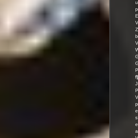
u
p
E
V
Z
b
V
W
G
G
P
f
J
P
V
p
e
s
e
a
V