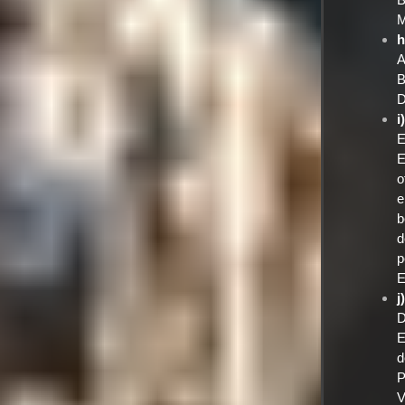
M
h
A
B
D
i
E
E
o
e
b
d
p
E
j
D
E
d
P
V