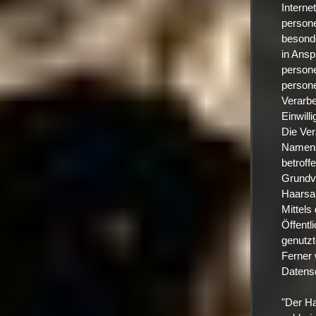
Interne
persone
besonde
in Ansp
persone
persone
Verarbe
Einwill
Die Ver
Namens,
betroff
Grundve
Haarsa
Mittels
Öffentl
genutzt
Ferner 
Datensc
"Der Ha