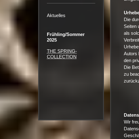
Urhebe
Aktuelles
Die dur
Seiten 
als sol
Frühling/Sommer
Verbrei
2025
Urheber
THE SPRING-
Autors 
COLLECTION
den pri
Die Bet
zu beac
zurückz
Datens
Wir fre
Datensc
Geschäf