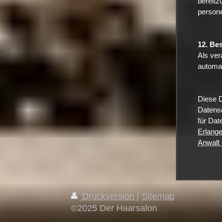
bereitz
person
12. Be
Als ver
automat
Diese 
Datens
für Dat
Erlang
Anwalt
Druckversion
|
Sitemap
©2025 Der Haarsalon