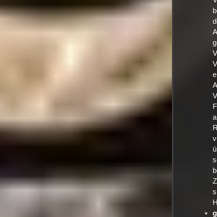
b
d
A
g
V
V
e
A
V
F
a
R
v
ü
s
b
Z
s
H
g