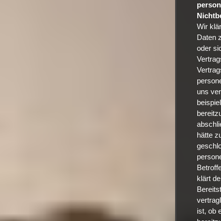
person
Nichtbe
Wir klä
Daten z
oder si
Vertrag
Vertrag
persone
uns ver
beispie
bereitz
abschli
hätte z
geschlo
person
Betroff
klärt d
Bereits
vertrag
ist, ob