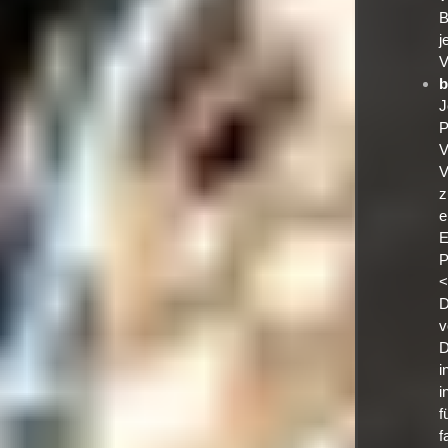
B
j
V
b
J
P
V
V
z
e
E
P
<
D
v
D
i
i
f
f