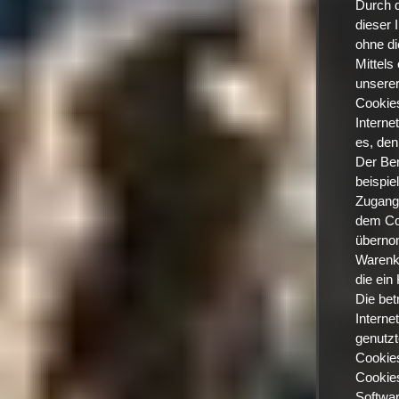
Durch d
dieser 
ohne di
Mittels
unserer
Cookies
Interne
es, den
Der Ben
beispie
Zugangs
dem Co
übernom
Warenko
die ein
Die bet
Interne
genutzt
Cookies
Cookies
Softwar