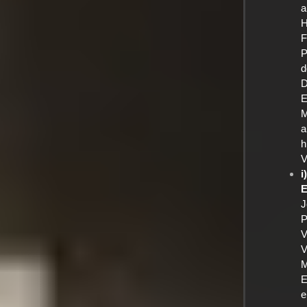
a
H
F
P
d
D
E
M
a
h
V
i
E
J
P
V
V
M
E
e