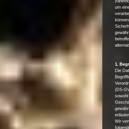
zahlre
um eine
verarbe
können 
Sicherh
gewährl
betroff
alterna
1. Beg
Die Dat
Begriff
Verord
(DS-GV
sowohl 
Geschäf
gewährl
erläuter
Wir ver
folgend