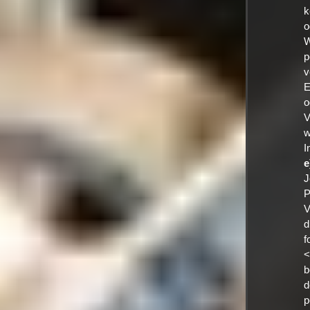
k
o
W
p
v
E
o
V
w
I
e
J
P
V
d
f
<
b
d
p