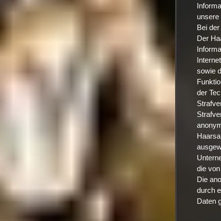
Informa
unsere 
Bei der
Der Haa
Informa
Internet
sowie d
Funktio
der Tec
Strafve
Strafve
anonym
Haarsal
ausgewe
Unterne
die von
Die ano
durch 
Daten g