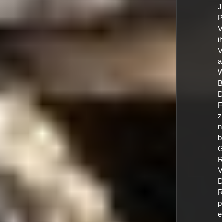
J
P
V
i
V
a
W
B
D
F
z
n
b
G
R
V
D
R
p
e