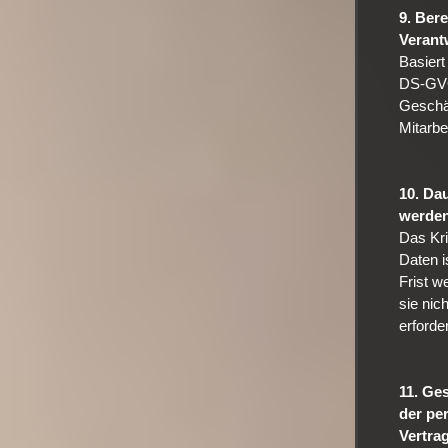
9. Ber
Verant
Basiert
DS-GVO 
Geschäf
Mitarbe
10. Da
werde
Das Kri
Daten i
Frist w
sie nic
erforder
11. Ges
der pe
Vertra