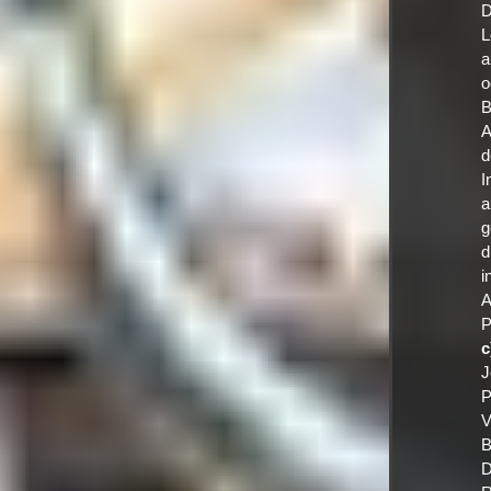
D
L
a
o
B
A
d
I
a
g
d
i
A
P
c
J
P
V
B
D