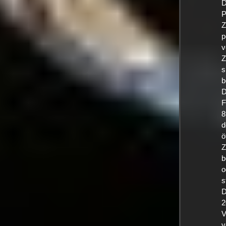
D
P
Z
p
v
Z
s
b
D
F
8
d
ö
Z
b
o
s
D
2
V
v