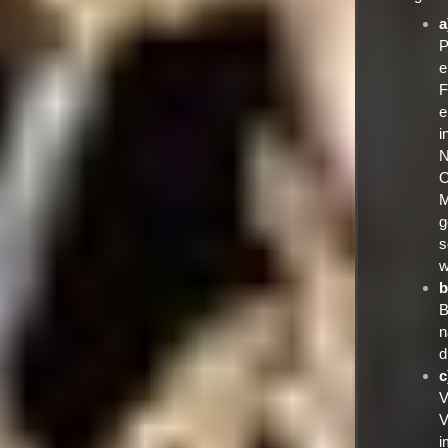
a
P
e
F
e
i
N
O
M
g
s
w
b
B
n
d
c
V
V
i