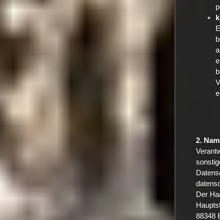
p
k
E
b
a
e
b
V
e
2. Nam
Verantw
sonstig
Datens
datensc
Der Ha
Haupts
88348 